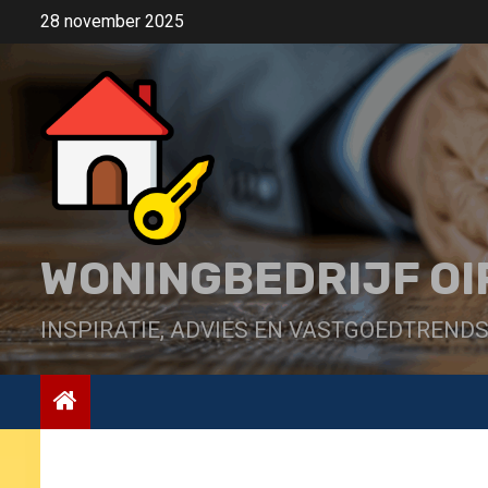
Ga
28 november 2025
naar
de
inhoud
WONINGBEDRIJF O
INSPIRATIE, ADVIES EN VASTGOEDTREND