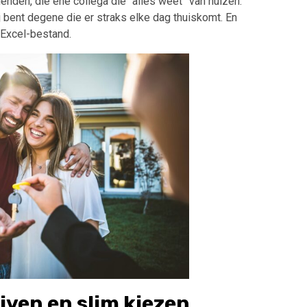
ienden, die ene collega die “alles weet” van huizen.
j bent degene die er straks elke dag thuiskomt. En
n Excel-bestand.
ijven en slim kiezen